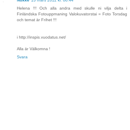
Nukke
15 mars 2012 kl. 08:44
Helena !!! Och alla andra med skulle ni vilja delta i
Finländska Fotouppmaning Valokuvatorstai = Foto Torsdag
och temat är Frihet !!!
i http://inspis.vuodatus.net/
Alla är Välkomna !
Svara