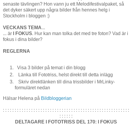
senaste tävlingen? Hon vann ju ett Melodifestivalpaket, så
det dyker säkert upp några bilder från hennes helg i
Stockholm i bloggen :)
VECKANS TEMA
...
... är
I FOKUS
. Hur kan man tolka det med tre foton? Vad är i
fokus i dina bilder?
REGLERNA
Visa 3 bilder på temat i din blogg
Länka till Fototriss, helst direkt till detta inlägg
Skriv direktlänken till dina trissbilder i MrLinky-
formuläret nedan
Hälsar Helena på
Bildbloggerian
: : : : : : : : : : : : : : : : : : : : : : : : : : : : : : : : : : : : : : : : : : : : : : : : : : : : : :
: : : : : :
DELTAGARE I FOTOTRISS DEL 170: I FOKUS