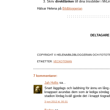
Skriv
direktlänken
till dina trissbilder i Mr
Hälsar Helena på
Bildbloggerian
: : : : : : : : : : : : : : : : : : : : : :
DELTAGARE 
COPYRIGHT ©
HELENA/BILDBLOGGERIAN OCH FOTOT
ETIKETTER:
VECKOTEMAN
7 kommentarer:
Jah Hollis
sa...
Snart läggdags och laddning för ännu en lång arb
knappast avundas dem som är lediga söndag 
stadion lördag kväll gjorde det i knappt tiogr
3 juni 2012 kl. 00:31