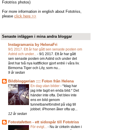
Fototriss photos)
For more information in english about Fototriss,
please
click here >>
Senaste inläggen i mina andra bloggar
Instagramania by HelenaFri
9/1 2017. Ett år har gått sen senaste posten om
Astrid och under...
-
9/1 2017. Ett år har gått
sen senaste posten om Astrid och under det
året har två nya kattflickor gjort entré i våra liv.
Birmorna Tiger och Lily, som nu...
9 år sedan
Bildbloggerian :::: Foton från Helena
En dag utan bilder
-
*Idag har
jag inte tagit en enda bild.* Det
händer inte ofta. Det blev inte
ens en bild genom
tunnelbanefönstret på väg till
jobbet. iPhonen åker ofta up...
12 år sedan
Fotostafetten - ett sidospår till Fototriss
För evigt...
-
Nu är cirkeln sluten i