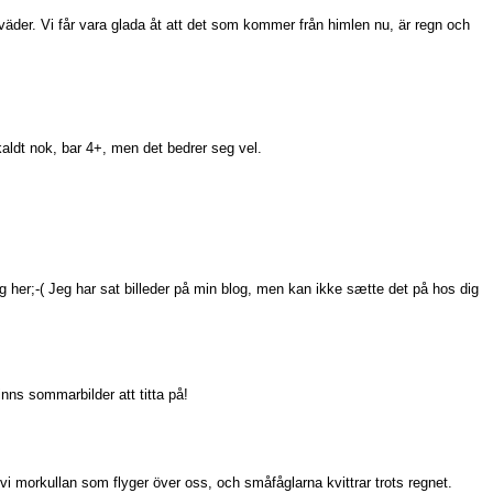
t väder. Vi får vara glada åt att det som kommer från himlen nu, är regn och
ldt nok, bar 4+, men det bedrer seg vel.
 her;-( Jeg har sat billeder på min blog, men kan ikke sætte det på hos dig
inns sommarbilder att titta på!
 vi morkullan som flyger över oss, och småfåglarna kvittrar trots regnet.