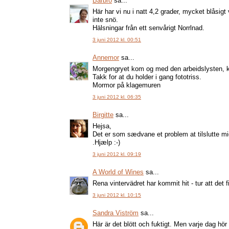
Barbro
sa...
Här har vi nu i natt 4,2 grader, mycket blåsig
inte snö.
Hälsningar från ett senvårigt Norrlnad.
3 juni 2012 kl. 00:51
Annemor
sa...
Morgengryet kom og med den arbeidslysten, ka
Takk for at du holder i gang fototriss.
Mormor på klagemuren
3 juni 2012 kl. 06:35
Birgitte
sa...
Hejsa,
Det er som sædvane et problem at tilslutte mig
.Hjælp :-)
3 juni 2012 kl. 09:19
A World of Wines
sa...
Rena vintervädret har kommit hit - tur att det f
3 juni 2012 kl. 10:15
Sandra Viström
sa...
Här är det blött och fuktigt. Men varje dag hör