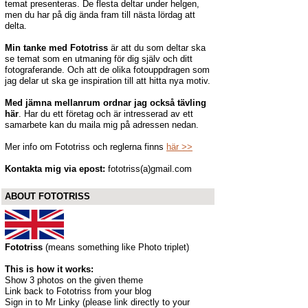
temat presenteras. De flesta deltar under helgen,
men du har på dig ända fram till nästa lördag att
delta.
Min tanke med Fototriss
är att du som deltar ska
se temat som en utmaning för dig själv och ditt
fotograferande. Och att de olika fotouppdragen som
jag delar ut ska ge inspiration till att hitta nya motiv.
Med jämna mellanrum ordnar jag också tävling
här
. Har du ett företag och är intresserad av ett
samarbete kan du maila mig på adressen nedan.
Mer info om Fototriss och reglerna finns
här >>
Kontakta mig
via epost:
fototriss(a)gmail.com
ABOUT FOTOTRISS
Fototriss
(means something like Photo triplet)
This is how it works:
Show 3 photos on the given theme
Link back to Fototriss from your blog
Sign in to Mr Linky (please link directly to your