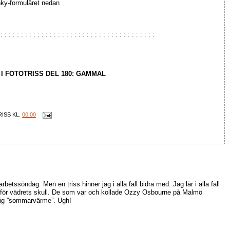
Linky-formuläret nedan
 : : : : : : : : : : : : : : : : : : : : : : : : : : : : : : : : : : : : : :
I FOTOTRISS DEL 180: GAMMAL
RISS
KL.
00:00
etssöndag. Men en triss hinner jag i alla fall bidra med. Jag lär i alla fall
för vädrets skull. De som var och kollade Ozzy Osbourne på Malmö
adig ”sommarvärme”. Ugh!