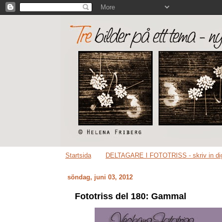
Startsida
DELTAGARE I FOTOTRISS - skriv in dig
söndag, juni 03, 2012
Fototriss del 180: Gammal