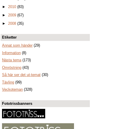
►
2010
(83)
►
2009
(67)
►
2008
(35)
Etiketter
Annat som händer
(29)
Information
(8)
Nästa tema
(173)
Omröstning
(43)
Så här ser det ut-temat
(30)
Tävling
(99)
Veckoteman
(328)
Fototrissbanners