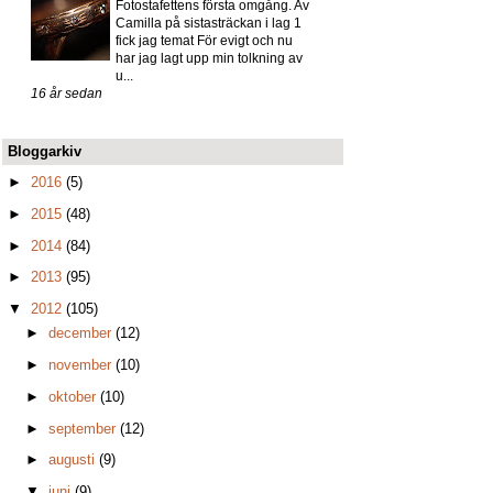
Fotostafettens första omgång. Av
Camilla på sistasträckan i lag 1
fick jag temat För evigt och nu
har jag lagt upp min tolkning av
u...
16 år sedan
Bloggarkiv
►
2016
(5)
►
2015
(48)
►
2014
(84)
►
2013
(95)
▼
2012
(105)
►
december
(12)
►
november
(10)
►
oktober
(10)
►
september
(12)
►
augusti
(9)
▼
juni
(9)